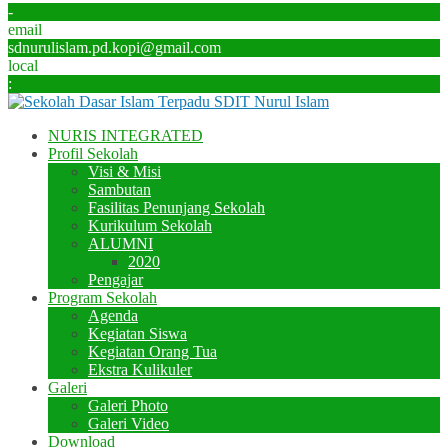
-
email
sdnurulislam.pd.kopi@gmail.com
local
:
NURIS INTEGRATED
Profil Sekolah
Visi & Misi
Sambutan
Fasilitas Penunjang Sekolah
Kurikulum Sekolah
ALUMNI
2020
Pengajar
Program Sekolah
Agenda
Kegiatan Siswa
Kegiatan Orang Tua
Ekstra Kulikuler
Galeri
Galeri Photo
Galeri Video
Download