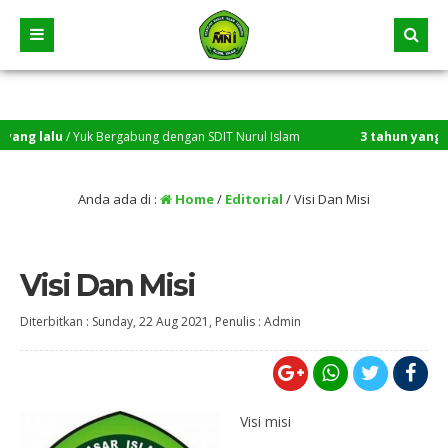
g lalu
/ Yuk Bergabung dengan SDIT Nurul Islam
3 tahun yang lalu
Anda ada di :
Home
/
Editorial
/
Visi Dan Misi
Visi Dan Misi
Diterbitkan :
Sunday, 22 Aug 2021
, Penulis :
Admin
Visi misi