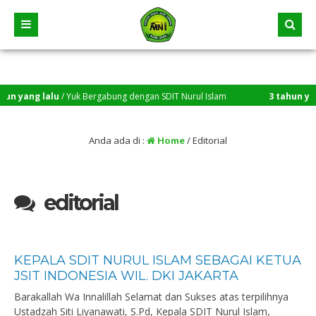
n yang lalu
/ Yuk Bergabung dengan SDIT Nurul Islam
3 tahun yang 
Anda ada di :
Home
/
Editorial
editorial
KEPALA SDIT NURUL ISLAM SEBAGAI KETUA
JSIT INDONESIA WIL. DKI JAKARTA
Barakallah Wa Innalillah Selamat dan Sukses atas terpilihnya
Ustadzah Siti Liyanawati, S.Pd, Kepala SDIT Nurul Islam,