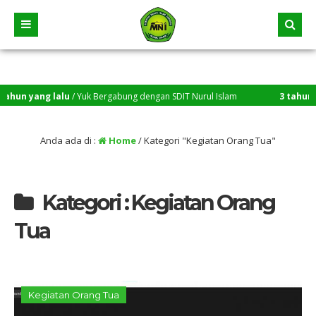
 yang lalu
/ Yuk Bergabung dengan SDIT Nurul Islam
3 tahun yang 
Anda ada di :
Home
/
Kategori "Kegiatan Orang Tua"
Kategori : Kegiatan Orang
Tua
Kegiatan Orang Tua