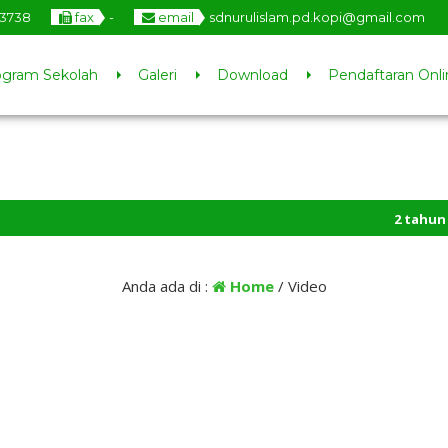
3738
fax
-
email
sdnurulislam.pd.kopi@gmail.com
ogram Sekolah
Galeri
Download
Pendaftaran Onli
2 tahun yang l
Anda ada di :
Home
/
Video