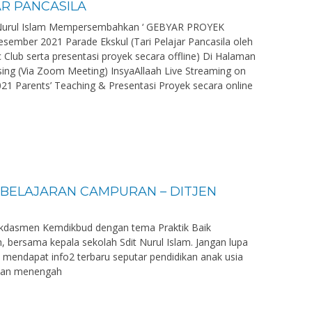
R PANCASILA
T Nurul Islam Mempersembahkan ‘ GEBYAR PROYEK
ember 2021 Parade Ekskul (Tari Pelajar Pancasila oleh
 Club serta presentasi proyek secara offline) Di Halaman
ng (Via Zoom Meeting) InsyaAllaah Live Streaming on
21 Parents’ Teaching & Presentasi Proyek secara online
BELAJARAN CAMPURAN – DITJEN
ikdasmen Kemdikbud dengan tema Praktik Baik
 bersama kepala sekolah Sdit Nurul Islam. Jangan lupa
k mendapat info2 terbaru seputar pendidikan anak usia
dikan menengah