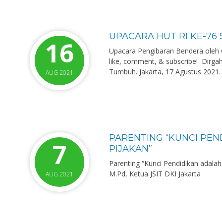
UPACARA HUT RI KE-76 
16
Upacara Pengibaran Bendera oleh G
like, comment, & subscribe!⁣ ⁣ Dirg
Tumbuh.⁣ Jakarta, 17 Agustus 2021.
AUG 2021
PARENTING “KUNCI PE
7
PIJAKAN”
Parenting “Kunci Pendidikan adala
M.Pd, Ketua JSIT DKI Jakarta
AUG 2021