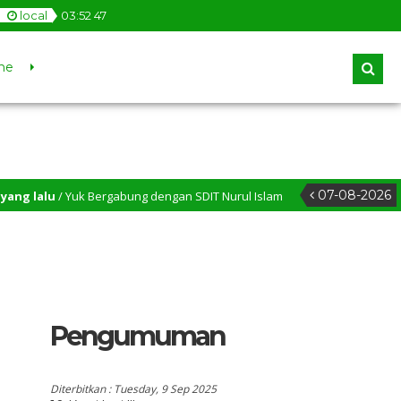
local
03
:
52
48
ne
07-08-2026
alu
/ Yuk Bergabung dengan SDIT Nurul Islam
3 tahun yang lal
Pengumuman
Diterbitkan :
Tuesday, 9 Sep 2025