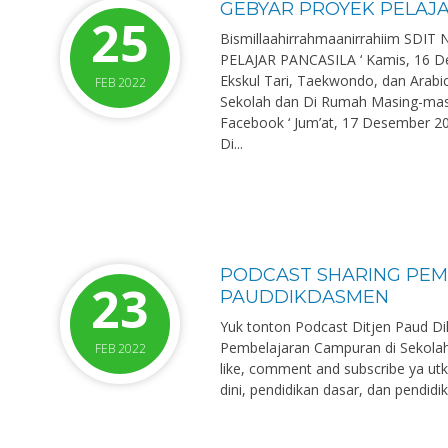
GEBYAR PROYEK PELAJA
25
Bismillaahirrahmaanirrahiim SDI
PELAJAR PANCASILA ‘ Kamis, 16 Des
Ekskul Tari, Taekwondo, dan Arabic
FEB 2022
Sekolah dan Di Rumah Masing-masi
Facebook ‘ Jum’at, 17 Desember 20
Di...
PODCAST SHARING PEM
23
PAUDDIKDASMEN
Yuk tonton Podcast Ditjen Paud D
Pembelajaran Campuran di Sekolah,
FEB 2022
like, comment and subscribe ya ut
dini, pendidikan dasar, dan pendi