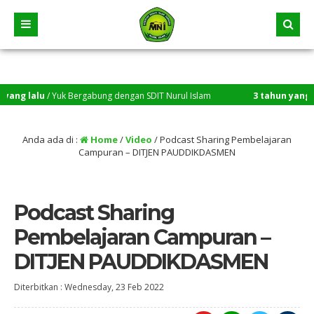
ang lalu
/ Yuk Bergabung dengan SDIT Nurul Islam
3 tahun yang lal
Anda ada di :
Home
/
Video
/
Podcast Sharing Pembelajaran
Campuran – DITJEN PAUDDIKDASMEN
Podcast Sharing
Pembelajaran Campuran –
DITJEN PAUDDIKDASMEN
Diterbitkan :
Wednesday, 23 Feb 2022