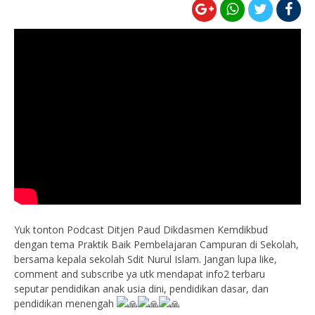
Yuk tonton Podcast
Ditjen Paud Dikdasmen Kemdikbud
dengan tema Praktik Baik Pembelajaran Campuran di Sekolah,
bersama kepala sekolah
Sdit Nurul Islam.
Jangan lupa like,
comment and subscribe ya utk mendapat info2 terbaru
seputar pendidikan anak usia dini, pendidikan dasar, dan
pendidikan menengah