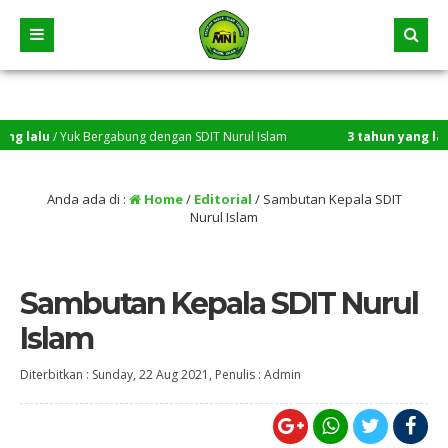
alu
/ Yuk Bergabung dengan SDIT Nurul Islam
3 tahun yang lalu
/ Se
Anda ada di :
Home
/
Editorial
/
Sambutan Kepala SDIT
Nurul Islam
Sambutan Kepala SDIT Nurul
Islam
Diterbitkan :
Sunday, 22 Aug 2021
, Penulis :
Admin