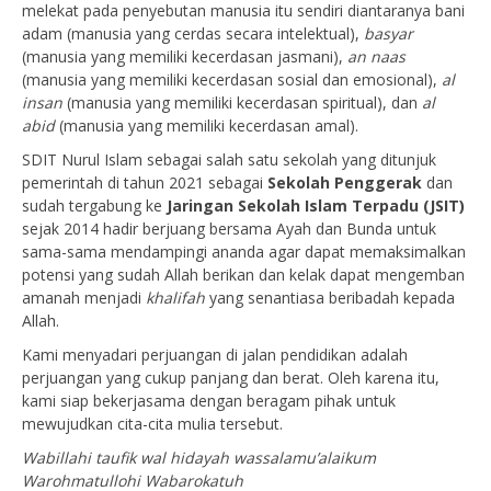
melekat pada penyebutan manusia itu sendiri diantaranya bani
adam (manusia yang cerdas secara intelektual),
basyar
(manusia yang memiliki kecerdasan jasmani),
an naas
(manusia yang memiliki kecerdasan sosial dan emosional),
al
insan
(manusia yang memiliki kecerdasan spiritual), dan
al
abid
(manusia yang memiliki kecerdasan amal).
SDIT Nurul Islam sebagai salah satu sekolah yang ditunjuk
pemerintah di tahun 2021 sebagai
Sekolah Penggerak
dan
sudah tergabung ke
Jaringan Sekolah Islam Terpadu (JSIT)
sejak 2014 hadir berjuang bersama Ayah dan Bunda untuk
sama-sama mendampingi ananda agar dapat memaksimalkan
potensi yang sudah Allah berikan dan kelak dapat mengemban
amanah menjadi
khalifah
yang senantiasa beribadah kepada
Allah.
Kami menyadari perjuangan di jalan pendidikan adalah
perjuangan yang cukup panjang dan berat. Oleh karena itu,
kami siap bekerjasama dengan beragam pihak untuk
mewujudkan cita-cita mulia tersebut.
Wabillahi taufik wal hidayah wassalamu’alaikum
Warohmatullohi Wabarokatuh