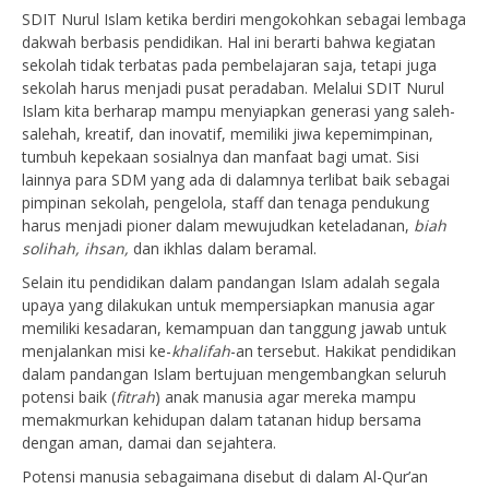
SDIT Nurul Islam ketika berdiri mengokohkan sebagai lembaga
dakwah berbasis pendidikan. Hal ini berarti bahwa kegiatan
sekolah tidak terbatas pada pembelajaran saja, tetapi juga
sekolah harus menjadi pusat peradaban. Melalui SDIT Nurul
Islam kita berharap mampu menyiapkan generasi yang saleh-
salehah, kreatif, dan inovatif, memiliki jiwa kepemimpinan,
tumbuh kepekaan sosialnya dan manfaat bagi umat. Sisi
lainnya para SDM yang ada di dalamnya terlibat baik sebagai
pimpinan sekolah, pengelola, staff dan tenaga pendukung
harus menjadi pioner dalam mewujudkan keteladanan,
biah
solihah, ihsan,
dan ikhlas dalam beramal.
Selain itu pendidikan dalam pandangan Islam adalah segala
upaya yang dilakukan untuk mempersiapkan manusia agar
memiliki kesadaran, kemampuan dan tanggung jawab untuk
menjalankan misi ke-
khalifah­
-an tersebut. Hakikat pendidikan
dalam pandangan Islam bertujuan mengembangkan seluruh
potensi baik (
fitrah
) anak manusia agar mereka mampu
memakmurkan kehidupan dalam tatanan hidup bersama
dengan aman, damai dan sejahtera.
Potensi manusia sebagaimana disebut di dalam Al-Qur’an