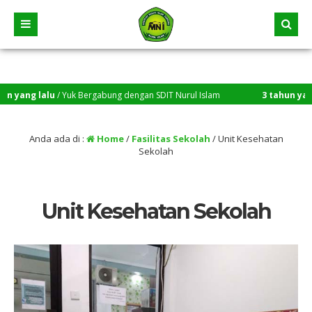
 yang lalu
/ Yuk Bergabung dengan SDIT Nurul Islam
3 tahun yang l
Anda ada di :
Home
/
Fasilitas Sekolah
/
Unit Kesehatan
Sekolah
Unit Kesehatan Sekolah