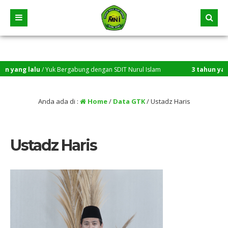
yang lalu
/ Yuk Bergabung dengan SDIT Nurul Islam
3 tahun yang l
Anda ada di :
Home
/
Data GTK
/
Ustadz Haris
Ustadz Haris