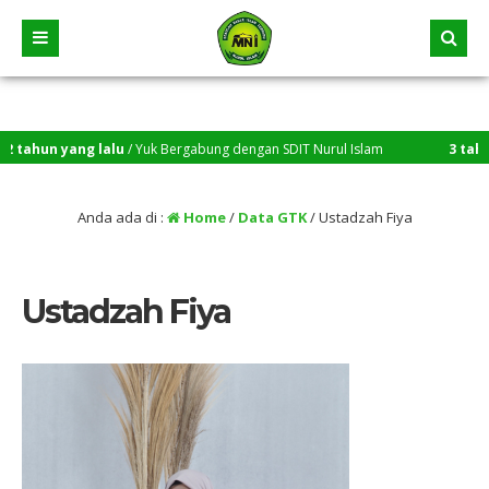
ahun yang lalu
/ Yuk Bergabung dengan SDIT Nurul Islam
3 tahun y
Anda ada di :
Home
/
Data GTK
/
Ustadzah Fiya
Ustadzah Fiya