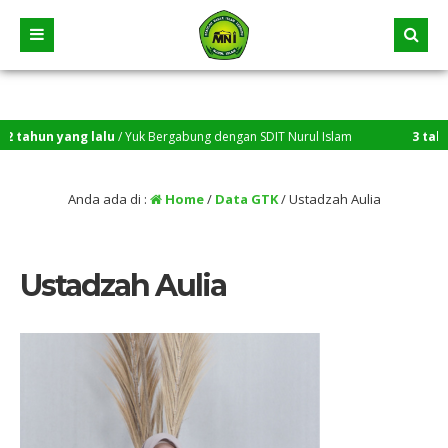
ahun yang lalu
/ Yuk Bergabung dengan SDIT Nurul Islam
3 tahun y
Anda ada di :
Home
/
Data GTK
/
Ustadzah Aulia
Ustadzah Aulia