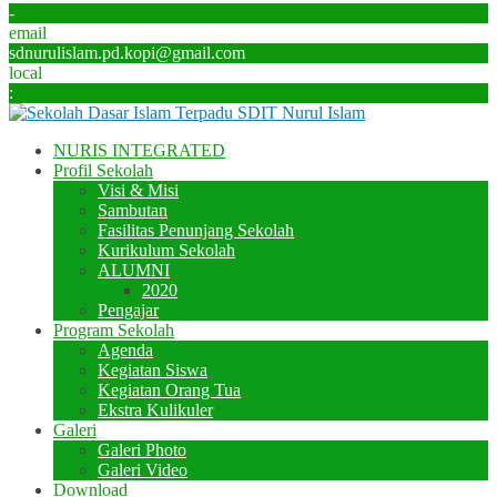
-
email
sdnurulislam.pd.kopi@gmail.com
local
:
NURIS INTEGRATED
Profil Sekolah
Visi & Misi
Sambutan
Fasilitas Penunjang Sekolah
Kurikulum Sekolah
ALUMNI
2020
Pengajar
Program Sekolah
Agenda
Kegiatan Siswa
Kegiatan Orang Tua
Ekstra Kulikuler
Galeri
Galeri Photo
Galeri Video
Download