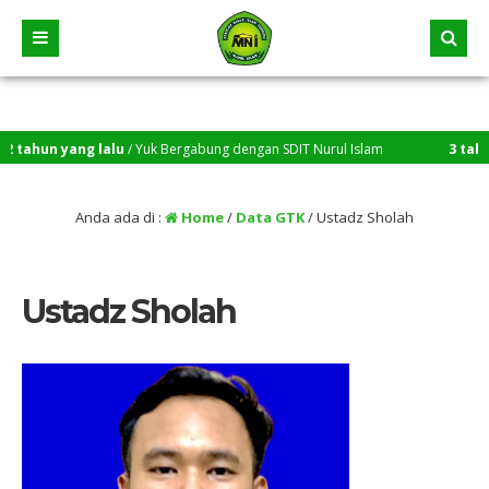
tahun yang lalu
/ Yuk Bergabung dengan SDIT Nurul Islam
3 tahun y
Anda ada di :
Home
/
Data GTK
/
Ustadz Sholah
Ustadz Sholah