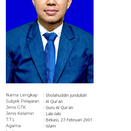
Nama Lengkap
: Sholahuddin Jundullah
Subjek Pelajaran
: Al Qur'an
Jenis GTK
: Guru Al Qur'an
Jenis Kelamin
: Laki-laki
T.T.L
: Bekasi, 27 Februari 2001
Agama
: Islam