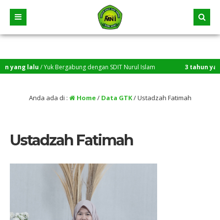
 yang lalu
/ Yuk Bergabung dengan SDIT Nurul Islam
3 tahun yang l
Anda ada di :
Home
/
Data GTK
/
Ustadzah Fatimah
Ustadzah Fatimah