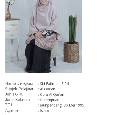
Nama Lengkap
: Siti Fatimah, S.Pd
Subjek Pelajaran
: Al Qur'an
Jenis GTK
: Guru Al Qur'an
Jenis Kelamin
: Perempuan
T.T.L
: Jauhpandang, 30 Mei 1995
Agama
: Islam