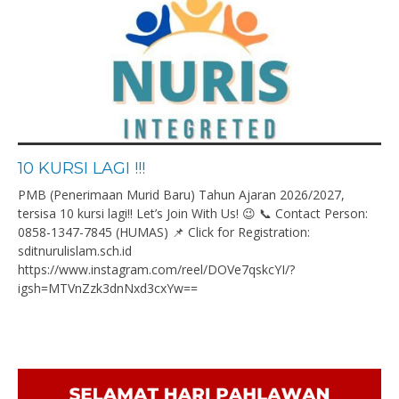
10 KURSI LAGI !!!
PMB (Penerimaan Murid Baru) Tahun Ajaran 2026/2027,
tersisa 10 kursi lagi!! Let’s Join With Us! 😉 📞 Contact Person:
0858-1347-7845 (HUMAS) 📌 Click for Registration:
sditnurulislam.sch.id
https://www.instagram.com/reel/DOVe7qskcYI/?
igsh=MTVnZzk3dnNxd3cxYw==