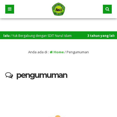
Bergabung dengan SDIT Nurul Islam
3 tahun yang lalu
/ Selamat da
Anda ada di :
Home
/
Pengumuman
pengumuman