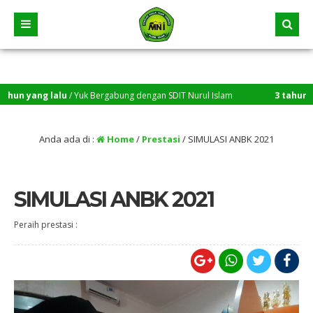
un yang lalu
/ Yuk Bergabung dengan SDIT Nurul Islam
3 tahun yang
Anda ada di :
Home
/
Prestasi
/
SIMULASI ANBK 2021
SIMULASI ANBK 2021
Peraih prestasi :