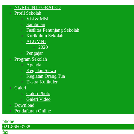
NURIS INTEGRATED
Profil Sekolah
Visi & Misi
Sambutan
Fasilitas Penunjang Sekolah
Kurikulum Sekolah
ALUMNI
2020
Pengajar
Program Sekolah
Agenda
Kegiatan Siswa
Kegiatan Orang Tua
Ekstra Kulikuler
Galeri
Galeri Photo
Galeri Video
Download
Pendaftaran Online
phone
021-86603738
fax