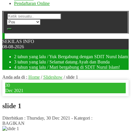
Pendaftaran Online
SEKILAS INFO
08-08-2026
2 tahun yang lalu
/ Yuk Bergabung dengan SDIT Nurul Islam
3 tahun yang lalu
/ Selamat datang Ayah dan Bunda
4 tahun yang lalu
/ Mari bergabung di SDIT Nurul Islam!
Anda ada di :
Home
/
Slideshow
/
slide 1
30
Dec 2021
slide 1
Diterbitkan :
Thursday, 30 Dec 2021
-
Kategori :
BAGIKAN