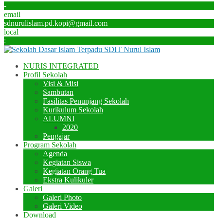
-
email
sdnurulislam.pd.kopi@gmail.com
local
:
NURIS INTEGRATED
Profil Sekolah
Visi & Misi
Sambutan
Fasilitas Penunjang Sekolah
Kurikulum Sekolah
ALUMNI
2020
Pengajar
Program Sekolah
Agenda
Kegiatan Siswa
Kegiatan Orang Tua
Ekstra Kulikuler
Galeri
Galeri Photo
Galeri Video
Download