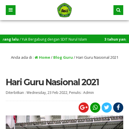
 lalu
/ Yuk Bergabung dengan SDIT Nurul Islam
3 tahun yang lalu
/
Anda ada di :
Home
/
Blog Guru
/
Hari Guru Nasional 2021
Hari Guru Nasional 2021
Diterbitkan :
Wednesday, 23 Feb 2022
, Penulis :
Admin