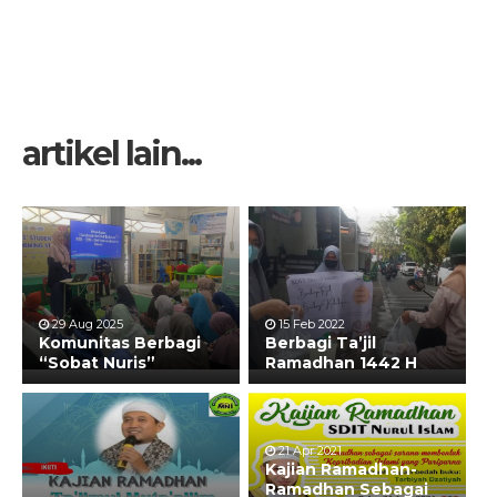
artikel lain...
29 Aug 2025
15 Feb 2022
Komunitas Berbagi
Berbagi Ta’jil
“Sobat Nuris”
Ramadhan 1442 H
21 Apr 2021
Kajian Ramadhan-
Ramadhan Sebagai