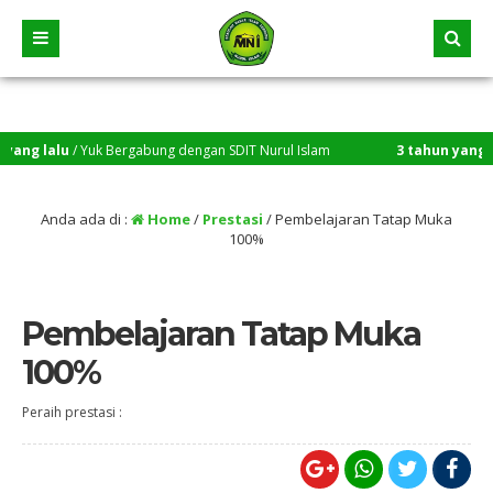
 lalu
/ Yuk Bergabung dengan SDIT Nurul Islam
3 tahun yang lalu
/
Anda ada di :
Home
/
Prestasi
/
Pembelajaran Tatap Muka
100%
Pembelajaran Tatap Muka
100%
Peraih prestasi :