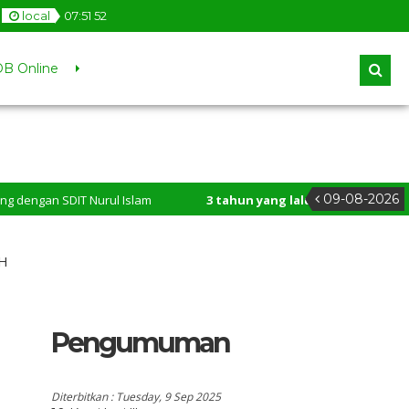
local
07
:
51
53
B Online
09-08-2026
SDIT Nurul Islam
3 tahun yang lalu
/ Selamat datang Ayah dan
Nurul Islam!
 H
Pengumuman
Diterbitkan :
Tuesday, 9 Sep 2025