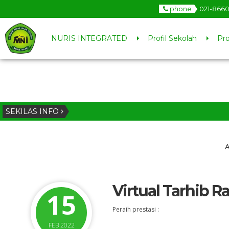
phone
021-866
NURIS INTEGRATED
Profil Sekolah
Pr
SEKILAS INFO
A
Virtual Tarhib 
15
Peraih prestasi :
FEB 2022