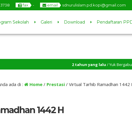
03738
fax
-
email
sdnurulislam.pd.kopi@gmail.com
ogram Sekolah
Galeri
Download
Pendaftaran PPD
2 tahun yang lalu
/ Yuk Bergabung dengan 
4 tahun yang lalu
/ Mari bergabung di SDIT 
nda ada di :
Home
/
Prestasi
/
Virtual Tarhib Ramadhan 1442
Ramadhan 1442 H