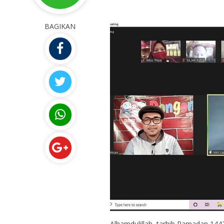
BAGIKAN
Alhamdulillah, tarhib Ramadan 1442