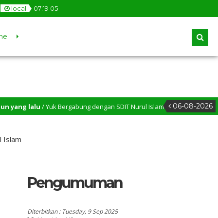
local
07
:
19
06
ne
06-08-2026
lu
/ Yuk Bergabung dengan SDIT Nurul Islam
3 tahun yang lalu
/
l Islam
Pengumuman
Diterbitkan :
Tuesday, 9 Sep 2025