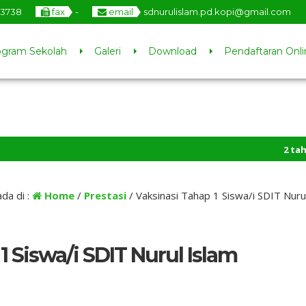
03738
fax
-
email
sdnurulislam.pd.kopi@gmail.com
ogram Sekolah
Galeri
Download
Pendaftaran Onli
2 tahun yang la
da di :
Home
/
Prestasi
/
Vaksinasi Tahap 1 Siswa/i SDIT Nuru
1 Siswa/i SDIT Nurul Islam